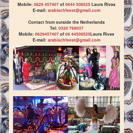
Mobile:
0629 457407
of
0644 508525
Laura Rivas
E-mail:
arabischfeest@gmail.com
Contact from outside the Netherlands
Tel:
0320 769037
Mobile:
0629457407
of
06 44508525
Laura Rivas
E-mail:
arabischfeest@gmail.com