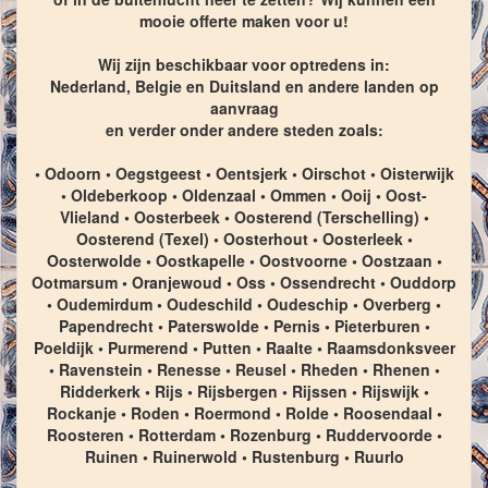
mooie offerte maken voor u!
Wij zijn beschikbaar voor optredens in:
Nederland, Belgie en Duitsland en andere landen op
aanvraag
en verder onder andere steden zoals:
• Odoorn • Oegstgeest • Oentsjerk • Oirschot • Oisterwijk
• Oldeberkoop • Oldenzaal • Ommen • Ooij • Oost-
Vlieland • Oosterbeek • Oosterend (Terschelling) •
Oosterend (Texel) • Oosterhout • Oosterleek •
Oosterwolde • Oostkapelle • Oostvoorne • Oostzaan •
Ootmarsum • Oranjewoud • Oss • Ossendrecht • Ouddorp
• Oudemirdum • Oudeschild • Oudeschip • Overberg •
Papendrecht • Paterswolde • Pernis • Pieterburen •
Poeldijk • Purmerend • Putten • Raalte • Raamsdonksveer
• Ravenstein • Renesse • Reusel • Rheden • Rhenen •
Ridderkerk • Rijs • Rijsbergen • Rijssen • Rijswijk •
Rockanje • Roden • Roermond • Rolde • Roosendaal •
Roosteren • Rotterdam • Rozenburg • Ruddervoorde •
Ruinen • Ruinerwold • Rustenburg • Ruurlo