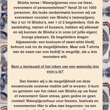
Shisha terras / Waterpijpterras voor uw feest,
evenement of personeelsfeest? Vanaf 20 tot 1000
personen. Als leuke randanimatie kunnen wij uw
evenement voorzien van Shisha’s (waterpijpen).
Van 2 tot 10 Shisha’s, met 1 of 2 begeleiders. Ook de
aankleding, matten of kussens, hebben wij allemaal
en wij kunnen de Shisha’s in onze (of jullie eigen)
lounge plaatsen. De begeleiders dragen
bijpassende; een kostuum of zwart-witte kledij
behoort ook tot de mogelijkheden. Maar ook T-shirts
met de naam van ons bedrijf is mogelijk, als u iets
neutralers wilt.
Bent u benieuwd of het roken van een waterpijp iets
voor u is?
Dan bieden wij u de mogelijkheid om deze
eeuwenoude oosterse traditie zelf te ervaren. U kunt
nu genieten van het roken van Shisha op uw feest
of evenement! Geen stress, geen gedoe en geen
rommel! Waterpijpverhuur voor feesten, festivals en
evenementen Hier is alles mee begonnen: na een