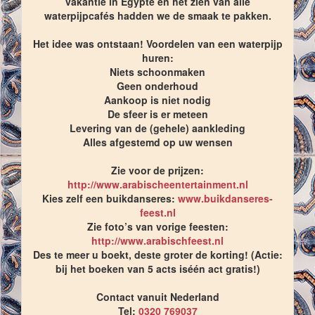
vakantie in Egypte en het zien van alle
waterpijpcafés hadden we de smaak te pakken.
Het idee was ontstaan! Voordelen van een waterpijp
huren:
Niets schoonmaken
Geen onderhoud
Aankoop is niet nodig
De sfeer is er meteen
Levering van de (gehele) aankleding
Alles afgestemd op uw wensen
Zie voor de prijzen:
http://www.arabischeentertainment.nl
Kies zelf een buikdanseres:
www.buikdanseres-
feest.nl
Zie foto’s van vorige feesten:
http://www.arabischfeest.nl
Des te meer u boekt, deste groter de korting! (Actie:
bij het boeken van 5 acts iséén act gratis!)
Contact vanuit Nederland
Tel:
0320 769037