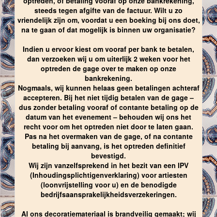
optreden, of betaling vooraf op onze bankrekening,
steeds tegen afgifte van de factuur. Wilt u zo
vriendelijk zijn om, voordat u een boeking bij ons doet,
na te gaan of dat mogelijk is binnen uw organisatie?
Indien u ervoor kiest om vooraf per bank te betalen,
dan verzoeken wij u om uiterlijk 2 weken voor het
optreden de gage over te maken op onze
bankrekening.
Nogmaals, wij kunnen helaas geen betalingen achteraf
accepteren. Bij het niet tijdig betalen van de gage –
dus zonder betaling vooraf of contante betaling op de
datum van het evenement – behouden wij ons het
recht voor om het optreden niet door te laten gaan.
Pas na het overmaken van de gage, of na contante
betaling bij aanvang, is het optreden definitief
bevestigd.
Wij zijn vanzelfsprekend in het bezit van een IPV
(Inhoudingsplichtigenverklaring) voor artiesten
(loonvrijstelling voor u) en de benodigde
bedrijfsaansprakelijkheidsverzekeringen.
Al ons decoratiemateriaal is brandveilig gemaakt; wij