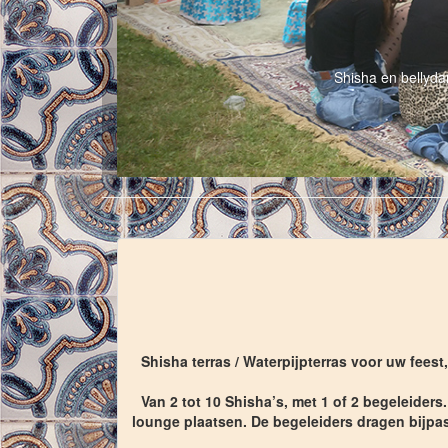
Shisha en bellyda
Shisha terras / Waterpijpterras voor uw fee
Van 2 tot 10 Shisha’s, met 1 of 2 begeleiders
lounge plaatsen. De begeleiders dragen bijpa