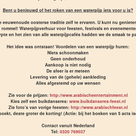
Bent u benieuwd of het roken van een waterpijp iets voor u is?
 eeuwenoude oosterse traditie zelf te ervaren. U kunt nu geniete
rommel! Waterpijpverhuur voor feesten, festivals en evenementen
ypte en het zien van alle waterpijpcafés hadden we de smaak te p
Het idee was ontstaan! Voordelen van een waterpijp huren:
Niets schoonmaken
Geen onderhoud
Aankoop is niet nodig
De sfeer is er meteen
Levering van de (gehele) aankleding
Alles afgestemd op uw wensen
Zie voor de prijzen:
http://www.arabischeentertainment.nl
Kies zelf een buikdanseres:
www.buikdanseres-feest.nl
Zie foto’s van vorige feesten:
http://www.arabischfeest.nl
oekt, deste groter de korting! (Actie: bij het boeken van 5 acts is
Contact vanuit Nederland
Tel:
0320 769037