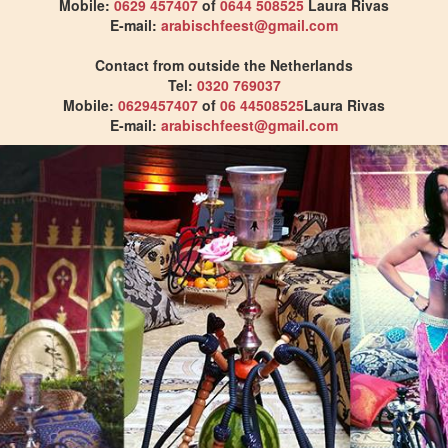
Mobile:
0629 457407
of
0644 508525
Laura Rivas
E-mail:
arabischfeest@gmail.com
Contact from outside the Netherlands
Tel:
0320 769037
Mobile:
0629457407
of
06 44508525
Laura Rivas
E-mail:
arabischfeest@gmail.com