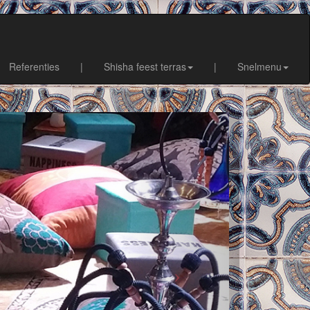
Referenties
|
Shisha feest terras
|
Snelmenu