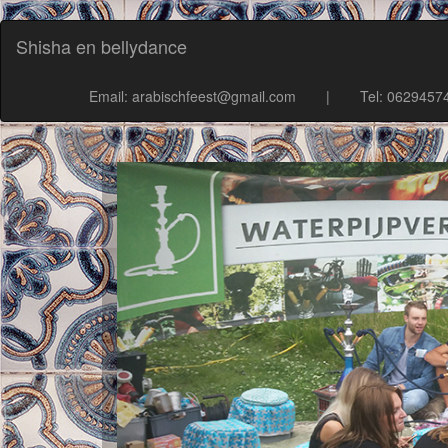
Shisha en bellydance
Email: arabischfeest@gmail.com
|
Tel: 0629457