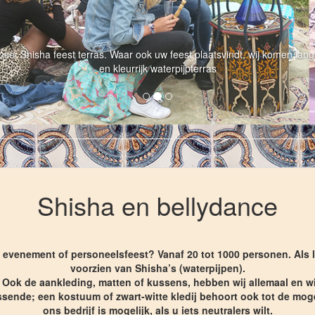
nce: Shisha feest terras. Waar ook uw feest plaatsvindt, wij komen lang
en kleurrijk waterpijpterras
Shisha en bellydance
st, evenement of personeelsfeest? Vanaf 20 tot 1000 personen. Al
voorzien van Shisha’s (waterpijpen).
. Ook de aankleding, matten of kussens, hebben wij allemaal en wi
ssende; een kostuum of zwart-witte kledij behoort ook tot de mog
ons bedrijf is mogelijk, als u iets neutralers wilt.