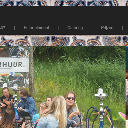
407
|
Entertainment
|
Catering
|
Prijzen
|