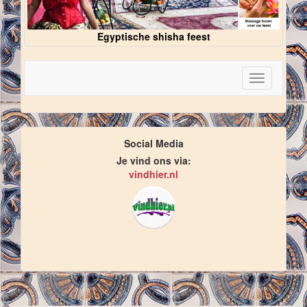
Egyptische shisha feest
Toggle
navigation
Social Media
Je vind ons via:
vindhier.nl