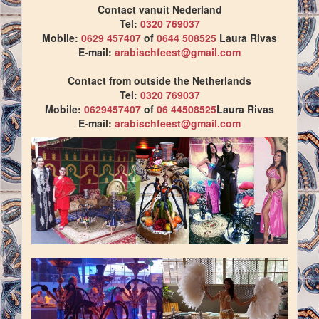
Contact vanuit Nederland
Tel:
0320 769037
Mobile:
0629 457407
of
0644 508525
Laura Rivas
E-mail:
arabischfeest@gmail.com
Contact from outside the Netherlands
Tel:
0320 769037
Mobile:
0629457407
of
06 44508525
Laura Rivas
E-mail:
arabischfeest@gmail.com