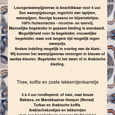
Lounge/waterpijpterras is beschikbaar voor 4 uur.
Een waterpijplounge, ingericht met tapijten,
waterpijpen, fleurige kussens en bijzettafeltjes.
100% fruitextracten - nicotine- en teervrij.
Mannelijke begeleider in gepaste kleding is standaard.
Mogelijkheid voor 2e begeleider, vrouwelijke
begeleider, maar ook langere tijd mogelijk tegen
meerprijs.
Andere indeling mogelijk in overleg met de klant.
Wij kunnen het waterpijpterras verzorgen in blauwe of
aardse kleuren. Begeleider in het zwart of in Arabische
kleding.
Thee, koffie en zoete lekkernijenkarretje
3 à 4 uur rondlopend, of vast, naar keuze
Baklava, en Marokkaanse theepot (Berrad)
Turkse en Arabische koffie
Arabischekoekjes en lekkernijen
incl. een begeleider in gepaste kleding(m/v)