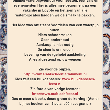
rommel! Waterpijpverhuur voor feesten, festivals en
evenementen Hier is alles mee begonnen: na een
vakantie in Egypte en het zien van alle
waterpijpcafés hadden we de smaak te pakken.
Het idee was ontstaan! Voordelen van een waterpijp
huren:
Niets schoonmaken
Geen onderhoud
Aankoop is niet nodig
De sfeer is er meteen
Levering van de (gehele) aankleding
Alles afgestemd op uw wensen
Zie voor de prijzen:
http://www.arabischeentertainment.nl
Kies zelf een buikdanseres:
www.buikdanseres-
feest.nl
Zie foto’s van vorige feesten:
http://www.arabischfeest.nl
Des te meer u boekt, deste groter de korting! (Actie:
bij het boeken van 5 acts iséén act gratis!)