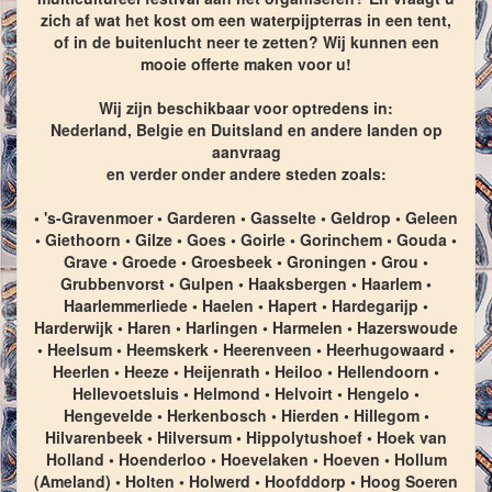
zich af wat het kost om een waterpijpterras in een tent,
of in de buitenlucht neer te zetten? Wij kunnen een
mooie offerte maken voor u!
Wij zijn beschikbaar voor optredens in:
Nederland, Belgie en Duitsland en andere landen op
aanvraag
en verder onder andere steden zoals:
• 's-Gravenmoer • Garderen • Gasselte • Geldrop • Geleen
• Giethoorn • Gilze • Goes • Goirle • Gorinchem • Gouda •
Grave • Groede • Groesbeek • Groningen • Grou •
Grubbenvorst • Gulpen • Haaksbergen • Haarlem •
Haarlemmerliede • Haelen • Hapert • Hardegarijp •
Harderwijk • Haren • Harlingen • Harmelen • Hazerswoude
• Heelsum • Heemskerk • Heerenveen • Heerhugowaard •
Heerlen • Heeze • Heijenrath • Heiloo • Hellendoorn •
Hellevoetsluis • Helmond • Helvoirt • Hengelo •
Hengevelde • Herkenbosch • Hierden • Hillegom •
Hilvarenbeek • Hilversum • Hippolytushoef • Hoek van
Holland • Hoenderloo • Hoevelaken • Hoeven • Hollum
(Ameland) • Holten • Holwerd • Hoofddorp • Hoog Soeren