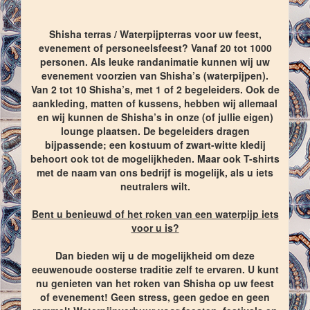
Shisha terras / Waterpijpterras voor uw feest,
evenement of personeelsfeest? Vanaf 20 tot 1000
personen. Als leuke randanimatie kunnen wij uw
evenement voorzien van Shisha’s (waterpijpen).
Van 2 tot 10 Shisha’s, met 1 of 2 begeleiders. Ook de
aankleding, matten of kussens, hebben wij allemaal
en wij kunnen de Shisha’s in onze (of jullie eigen)
lounge plaatsen. De begeleiders dragen
bijpassende; een kostuum of zwart-witte kledij
behoort ook tot de mogelijkheden. Maar ook T-shirts
met de naam van ons bedrijf is mogelijk, als u iets
neutralers wilt.
Bent u benieuwd of het roken van een waterpijp iets
voor u is?
Dan bieden wij u de mogelijkheid om deze
eeuwenoude oosterse traditie zelf te ervaren. U kunt
nu genieten van het roken van Shisha op uw feest
of evenement! Geen stress, geen gedoe en geen