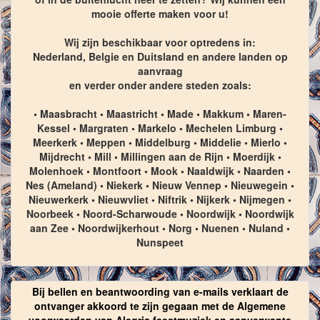
mooie offerte maken voor u!
Wij zijn beschikbaar voor optredens in:
Nederland, Belgie en Duitsland en andere landen op
aanvraag
en verder onder andere steden zoals:
• Maasbracht • Maastricht • Made • Makkum • Maren-
Kessel • Margraten • Markelo • Mechelen Limburg •
Meerkerk • Meppen • Middelburg • Middelie • Mierlo •
Mijdrecht • Mill • Millingen aan de Rijn • Moerdijk •
Molenhoek • Montfoort • Mook • Naaldwijk • Naarden •
Nes (Ameland) • Niekerk • Nieuw Vennep • Nieuwegein •
Nieuwerkerk • Nieuwvliet • Niftrik • Nijkerk • Nijmegen •
Noorbeek • Noord-Scharwoude • Noordwijk • Noordwijk
aan Zee • Noordwijkerhout • Norg • Nuenen • Nuland •
Nunspeet
Bij bellen en beantwoording van e-mails verklaart de
ontvanger akkoord te zijn gegaan met de Algemene