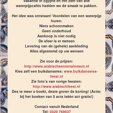
vakantie in Egypte en het zien van alle
waterpijpcafés hadden we de smaak te pakken.
Het idee was ontstaan! Voordelen van een waterpijp
huren:
Niets schoonmaken
Geen onderhoud
Aankoop is niet nodig
De sfeer is er meteen
Levering van de (gehele) aankleding
Alles afgestemd op uw wensen
Zie voor de prijzen:
http://www.arabischeentertainment.nl
Kies zelf een buikdanseres:
www.buikdanseres-
feest.nl
Zie foto’s van vorige feesten:
http://www.arabischfeest.nl
Des te meer u boekt, deste groter de korting! (Actie:
bij het boeken van 5 acts iséén act gratis!)
Contact vanuit Nederland
Tel:
0320 769037