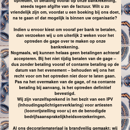
optreden, of betaling vooraf op onze bankrekening,
steeds tegen afgifte van de factuur. Wilt u zo
vriendelijk zijn om, voordat u een boeking bij ons doet,
na te gaan of dat mogelijk is binnen uw organisatie?
Indien u ervoor kiest om vooraf per bank te betalen,
dan verzoeken wij u om uiterlijk 2 weken voor het
optreden de gage over te maken op onze
bankrekening.
Nogmaals, wij kunnen helaas geen betalingen achteraf
accepteren. Bij het niet tijdig betalen van de gage –
dus zonder betaling vooraf of contante betaling op de
datum van het evenement – behouden wij ons het
recht voor om het optreden niet door te laten gaan.
Pas na het overmaken van de gage, of na contante
betaling bij aanvang, is het optreden definitief
bevestigd.
Wij zijn vanzelfsprekend in het bezit van een IPV
(Inhoudingsplichtigenverklaring) voor artiesten
(loonvrijstelling voor u) en de benodigde
bedrijfsaansprakelijkheidsverzekeringen.
Al ons decoratiemateriaal is brandveilig gemaakt; wij