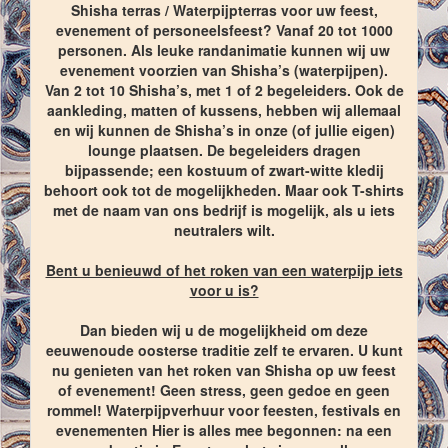
Shisha terras / Waterpijpterras voor uw feest,
evenement of personeelsfeest? Vanaf 20 tot 1000
personen. Als leuke randanimatie kunnen wij uw
evenement voorzien van Shisha’s (waterpijpen).
Van 2 tot 10 Shisha’s, met 1 of 2 begeleiders. Ook de
aankleding, matten of kussens, hebben wij allemaal
en wij kunnen de Shisha’s in onze (of jullie eigen)
lounge plaatsen. De begeleiders dragen
bijpassende; een kostuum of zwart-witte kledij
behoort ook tot de mogelijkheden. Maar ook T-shirts
met de naam van ons bedrijf is mogelijk, als u iets
neutralers wilt.
Bent u benieuwd of het roken van een waterpijp iets
voor u is?
Dan bieden wij u de mogelijkheid om deze
eeuwenoude oosterse traditie zelf te ervaren. U kunt
nu genieten van het roken van Shisha op uw feest
of evenement! Geen stress, geen gedoe en geen
rommel! Waterpijpverhuur voor feesten, festivals en
evenementen Hier is alles mee begonnen: na een