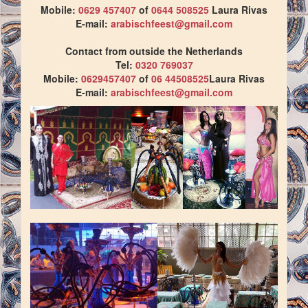
Mobile:
0629 457407
of
0644 508525
Laura Rivas
E-mail:
arabischfeest@gmail.com
Contact from outside the Netherlands
Tel:
0320 769037
Mobile:
0629457407
of
06 44508525
Laura Rivas
E-mail:
arabischfeest@gmail.com