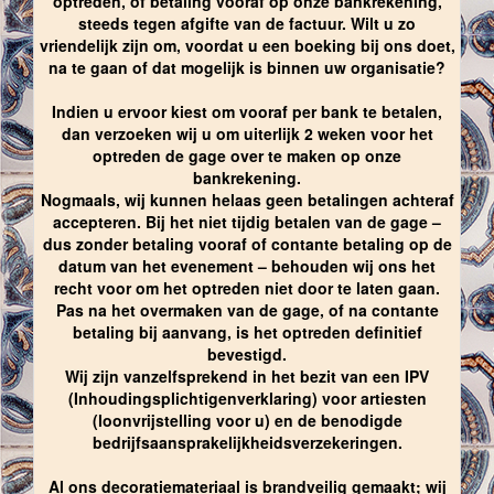
optreden, of betaling vooraf op onze bankrekening,
steeds tegen afgifte van de factuur. Wilt u zo
vriendelijk zijn om, voordat u een boeking bij ons doet,
na te gaan of dat mogelijk is binnen uw organisatie?
Indien u ervoor kiest om vooraf per bank te betalen,
dan verzoeken wij u om uiterlijk 2 weken voor het
optreden de gage over te maken op onze
bankrekening.
Nogmaals, wij kunnen helaas geen betalingen achteraf
accepteren. Bij het niet tijdig betalen van de gage –
dus zonder betaling vooraf of contante betaling op de
datum van het evenement – behouden wij ons het
recht voor om het optreden niet door te laten gaan.
Pas na het overmaken van de gage, of na contante
betaling bij aanvang, is het optreden definitief
bevestigd.
Wij zijn vanzelfsprekend in het bezit van een IPV
(Inhoudingsplichtigenverklaring) voor artiesten
(loonvrijstelling voor u) en de benodigde
bedrijfsaansprakelijkheidsverzekeringen.
Al ons decoratiemateriaal is brandveilig gemaakt; wij