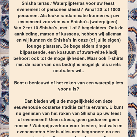
Shisha terras / Waterpijpterras voor uw feest,
evenement of personeelsfeest? Vanaf 20 tot 1000
personen. Als leuke randanimatie kunnen wij uw
evenement voorzien van Shisha’s (waterpijpen).
Van 2 tot 10 Shisha’s, met 1 of 2 begeleiders. Ook de
aankleding, matten of kussens, hebben wij allemaal
en wij kunnen de Shisha’s in onze (of jullie eigen)
lounge plaatsen. De begeleiders dragen
bijpassende; een kostuum of zwart-witte kledij
behoort ook tot de mogelijkheden. Maar ook T-shirts
met de naam van ons bedrijf is mogelijk, als u iets
neutralers wilt.
Bent u benieuwd of het roken van een waterpijp iets
voor u is?
Dan bieden wij u de mogelijkheid om deze
eeuwenoude oosterse traditie zelf te ervaren. U kunt
nu genieten van het roken van Shisha op uw feest
of evenement! Geen stress, geen gedoe en geen
rommel! Waterpijpverhuur voor feesten, festivals en
evenementen Hier is alles mee begonnen: na een