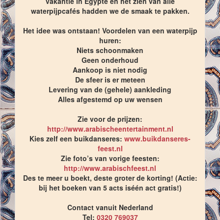
vakantie in Egypte en het zien van alle
waterpijpcafés hadden we de smaak te pakken.
Het idee was ontstaan! Voordelen van een waterpijp
huren:
Niets schoonmaken
Geen onderhoud
Aankoop is niet nodig
De sfeer is er meteen
Levering van de (gehele) aankleding
Alles afgestemd op uw wensen
Zie voor de prijzen:
http://www.arabischeentertainment.nl
Kies zelf een buikdanseres:
www.buikdanseres-
feest.nl
Zie foto’s van vorige feesten:
http://www.arabischfeest.nl
Des te meer u boekt, deste groter de korting! (Actie:
bij het boeken van 5 acts iséén act gratis!)
Contact vanuit Nederland
Tel:
0320 769037