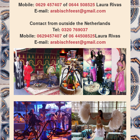
Mobile:
0629 457407
of
0644 508525
Laura Rivas
E-mail:
arabischfeest@gmail.com
Contact from outside the Netherlands
Tel:
0320 769037
Mobile:
0629457407
of
06 44508525
Laura Rivas
E-mail:
arabischfeest@gmail.com