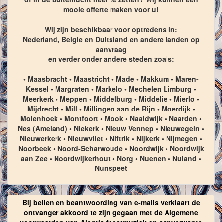
mooie offerte maken voor u!
Wij zijn beschikbaar voor optredens in:
Nederland, Belgie en Duitsland en andere landen op
aanvraag
en verder onder andere steden zoals:
• Maasbracht • Maastricht • Made • Makkum • Maren-
Kessel • Margraten • Markelo • Mechelen Limburg •
Meerkerk • Meppen • Middelburg • Middelie • Mierlo •
Mijdrecht • Mill • Millingen aan de Rijn • Moerdijk •
Molenhoek • Montfoort • Mook • Naaldwijk • Naarden •
Nes (Ameland) • Niekerk • Nieuw Vennep • Nieuwegein •
Nieuwerkerk • Nieuwvliet • Niftrik • Nijkerk • Nijmegen •
Noorbeek • Noord-Scharwoude • Noordwijk • Noordwijk
aan Zee • Noordwijkerhout • Norg • Nuenen • Nuland •
Nunspeet
Bij bellen en beantwoording van e-mails verklaart de
ontvanger akkoord te zijn gegaan met de Algemene